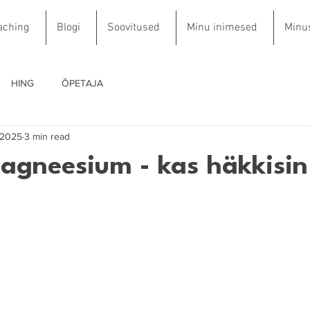
aching
Blogi
Soovitused
Minu inimesed
Minu
HING
ÕPETAJA
 2025
3 min read
gneesium - kas häkkisi