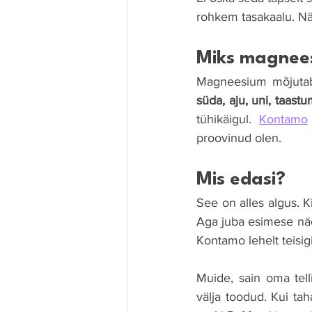
rohkem tasakaalu. Nä
Miks magnees
Magneesium mõjutab 
süda, aju, uni, taastu
tühikäigul. 
Kontamo
proovinud olen.
Mis edasi?
See on alles algus. K
Aga juba esimese näda
Kontamo lehelt teisig
Muide, sain oma tel
välja toodud. Kui tah