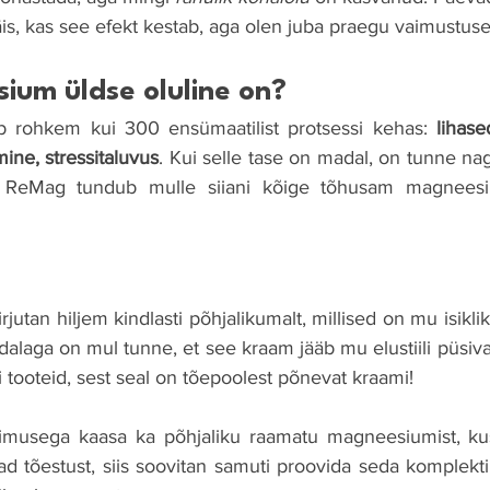
is, kas see efekt kestab, aga olen juba praegu vaimustuse
ium üldse oluline on?
rohkem kui 300 ensümaatilist protsessi kehas: 
lihase
mine, stressitaluvus
. Kui selle tase on madal, on tunne na
 ReMag tundub mulle siiani kõige tõhusam magneesiu
irjutan hiljem kindlasti põhjalikumalt, millised on mu isik
laga on mul tunne, et see kraam jääb mu elustiili püsivalt.
i tooteid, sest seal on tõepoolest põnevat kraami!
limusega kaasa ka põhjaliku raamatu magneesiumist, kus
ad tõestust, siis soovitan samuti proovida seda komplekti