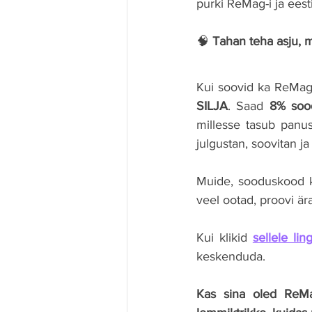
purki ReMag-i ja eest
🧠 
Tahan teha asju, m
SILJA
. Saad 
8% soo
millesse tasub panus
julgustan, soovitan ja
Muide, sooduskood ke
veel ootad, proovi ära
Kui klikid 
sellele ling
keskenduda.
Kas sina oled ReMa