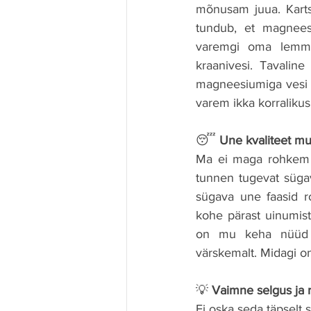
mõnusam juua. Karts
tundub, et magneesi
varemgi oma lemmik
kraanivesi. Tavaline
magneesiumiga vesi ei
varem ikka korralikus
😴 
Une kvaliteet m
Ma ei maga rohkem 
tunnen tugevat sügav
sügava une faasid r
kohe pärast uinumis
on mu keha nüüd s
värskemalt. Midagi o
💡 
Vaimne selgus ja 
Ei oska seda täpselt 