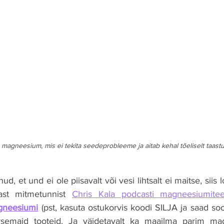
magneesium, mis ei tekita seedeprobleeme ja aitab kehal tõeliselt taast
, et und ei ole piisavalt või vesi lihtsalt ei maitse, siis lo
ast mitmetunnist 
Chris Kala podcasti magneesiumitee
neesiumi
 (pst, kasuta ostukorvis koodi SILJA ja saad soo
semaid tooteid. Ja väidetavalt ka maailma parim ma