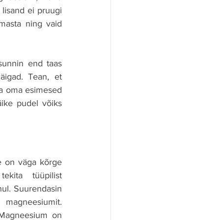
lisand ei pruugi 
masta ning vaid 
sunnin end taas 
igad. Tean, et 
ma oma esimesed 
ike pudel võiks 
e on väga kõrge 
ita tüüpilist 
hul. Suurendasin 
 magneesiumit. 
b. Magneesium on 