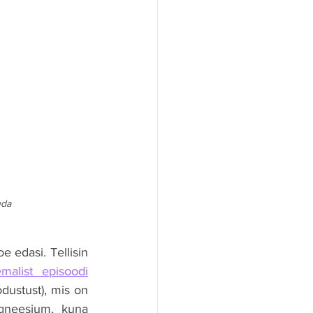
uda
e edasi. Tellisin 
malist episoodi
dustust), mis on 
gneesium, kuna 