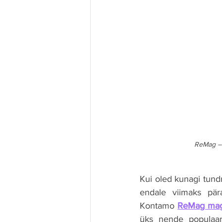
ReMag – 
Kui oled kunagi tundnud
endale viimaks pär
Kontamo 
ReMag mag
üks nende populaar