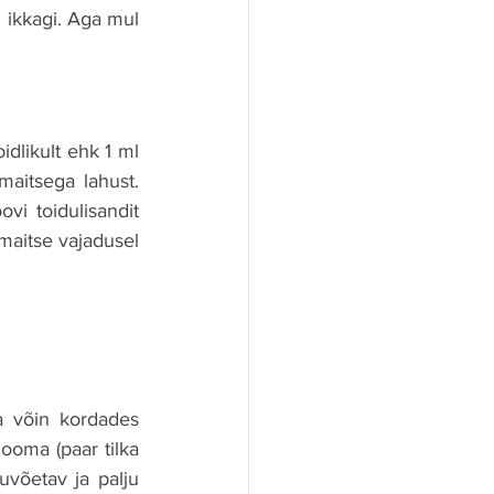
 ikkagi. Aga mul 
dlikult ehk 1 ml 
aitsega lahust. 
i toidulisandit 
maitse vajadusel 
 võin kordades 
oma (paar tilka 
võetav ja palju 