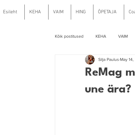
Esileht
KEHA
VAIM
HING
ÕPETAJA
Co
Kõik postitused
KEHA
VAIM
Silja Paulus
May 14,
ReMag ma
une ära?