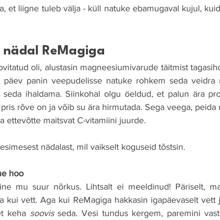
, et liigne tuleb välja - küll natuke ebamugaval kujul, kuid
e nädal ReMagiga
ovitatud oli, alustasin magneesiumivarude täitmist tagasihoi
ga päev panin veepudelisse natuke rohkem seda veidra m
seda ihaldama. Siinkohal olgu öeldud, et palun ära proov
pris rõve on ja võib su ära hirmutada. Sega veega, peida 
a ettevõtte maitsvat C-vitamiini juurde.
simesest nädalast, mil vaikselt koguseid tõstsin.
ue hoo
ne mu suur nõrkus. Lihtsalt ei meeldinud! Päriselt, ma
 kui vett. Aga kui ReMagiga hakkasin igapäevaselt vett jo
et keha 
soovis
 seda. Vesi tundus kergem, paremini vastu