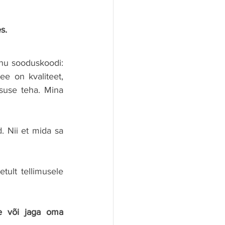
s.
Kui soovid ka ReMag toodet proovida, siis kasuta Kontamo e-poest tellides minu sooduskoodi: 
e on kvaliteet, 
suse teha. Mina 
 Nii et mida sa 
ult tellimusele 
 või jaga oma 