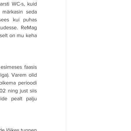
rsti WC-s, kuid 
 märkasin seda 
sees kui puhas 
kkudesse. ReMag 
iselt on mu keha 
esimeses faasis 
ga). Varem olid 
ikema perioodi 
 ning just siis 
e pealt palju 
e lõikes tunnen 