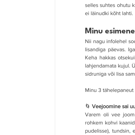
selles suhtes ohutu ka
ei läinudki kõht lahti.
Minu esimen
Nii nagu infolehel so
lisandiga päevas. I
Keha hakkas otsekui 
lahjendamata kujul. Ü
sidruniga või lisa sam
Minu 3 tähelepaneut e
🌀 
Veejoomine sai u
Varem oli vee joomi
rohkem kohvi kaanida
pudelisse), tundsin, 