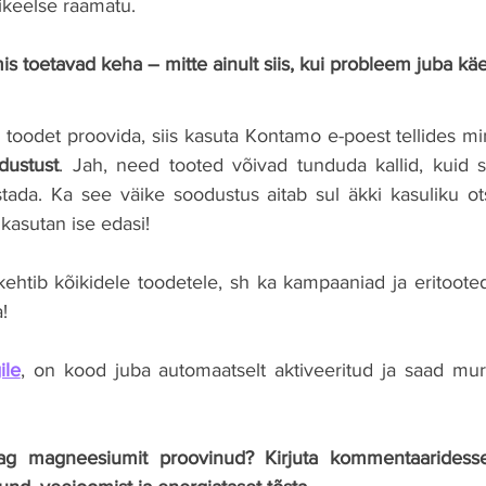
ikeelse raamatu.
is toetavad keha – mitte ainult siis, kui probleem juba käe
dustust
. Jah, need tooted võivad tunduda kallid, kuid se
tada. Ka see väike soodustus aitab sul äkki kasuliku ot
 kasutan ise edasi!
htib kõikidele toodetele, sh ka kampaaniad ja eritooted.
!
ile
, on kood juba automaatselt aktiveeritud ja saad muret
g magneesiumit proovinud? Kirjuta kommentaaridesse