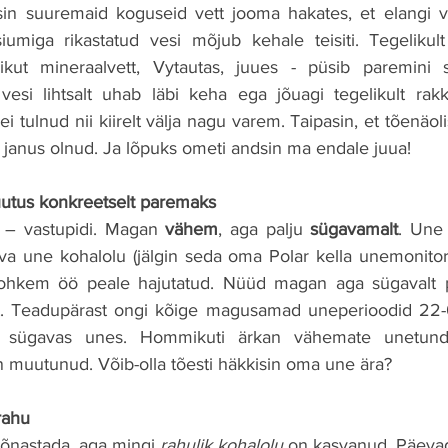
in suuremaid koguseid vett jooma hakates, et elangi va
umiga rikastatud vesi mõjub kehale teisiti. Tegelikult
ut mineraalvett, Vytautas, juues - püsib paremini 
 vesi lihtsalt uhab läbi keha ega jõuagi tegelikult ra
 tulnud nii kiirelt välja nagu varem. Taipasin, et tõenäol
 janus olnud. Ja lõpuks ometi andsin ma endale juua!
uutus konkreetselt paremaks
– vastupidi. Magan 
vähem
, aga palju 
sügavamalt
. Une 
a une kohalolu (jälgin seda oma Polar kella unemonitori
ohkem öö peale hajutatud. Nüüd magan aga sügavalt p
t. Teadupärast ongi kõige magusamad uneperioodid 22-02
ügavas unes. Hommikuti ärkan vähemate unetundid
n muutunud. Võib-olla tõesti häkkisin oma une ära?
rahu
sõnastada, aga mingi 
rahulik kohalolu
 on kasvanud. Päevad