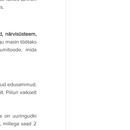
s.
d, närvisüsteem, 
gu masin töötaks 
mitoode, mida 
likud edusammud. 
 Piilun vaikselt 
 on uuringudki 
, millega saad 2 