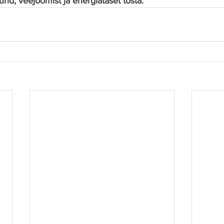
und, veejoomist ja energiataset tõsta.