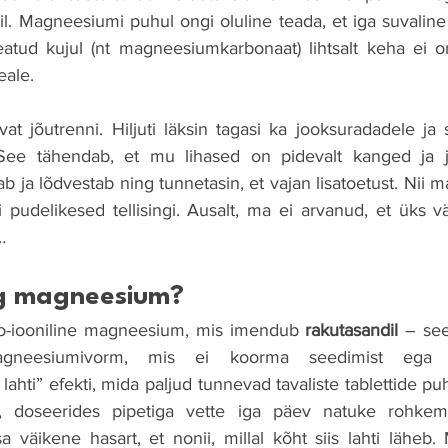
. Magneesiumi puhul ongi oluline teada, et iga suvaline 
atud kujul (nt magneesiumkarbonaat) lihtsalt keha ei o
eale.
at jõutrenni. Hiljuti läksin tagasi ka jooksuradadele ja 
. See tähendab, et mu lihased on pidevalt kanged ja jä
 ja lõdvestab ning tunnetasin, et vajan lisatoetust. Nii 
delikesed tellisingi. Ausalt, ma ei arvanud, et üks vä
…
g magneesium?
-iooniline magneesium, mis imendub 
rakutasandil
 – se
gneesiumivorm, mis ei koorma seedimist ega tek
ahti” efekti, mida paljud tunnevad tavaliste tablettide pu
lt, doseerides pipetiga vette iga päev natuke rohkem
sa väikene hasart, et nonii, millal kõht siis lahti lähe