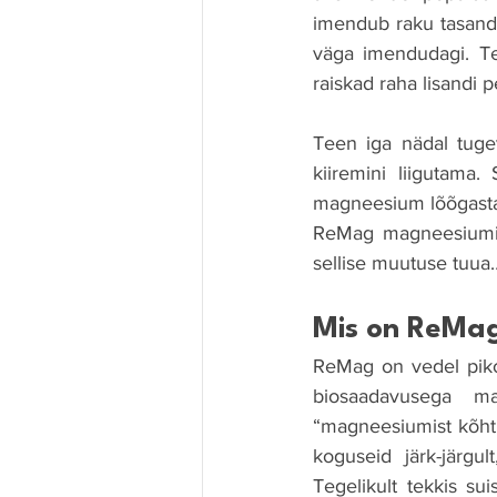
imendub raku tasandil
väga imendudagi. Te
raiskad raha lisandi p
Teen iga nädal tugev
kiiremini liigutama
magneesium lõõgastab
ReMag magneesiumi pu
sellise muutuse tuua
Mis on ReMa
ReMag on vedel piko
biosaadavusega ma
“magneesiumist kõht l
koguseid järk-järgu
Tegelikult tekkis sui