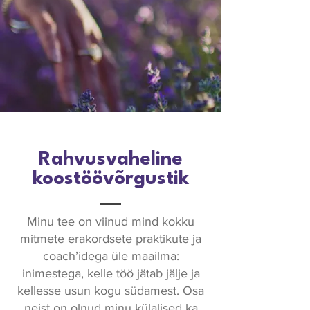
Rahvusvaheline
koostöövõrgustik
Minu tee on viinud mind kokku
mitmete erakordsete praktikute ja
coach’idega üle maailma:
inimestega, kelle töö jätab jälje ja
kellesse usun kogu südamest. Osa
neist on olnud minu külalised ka