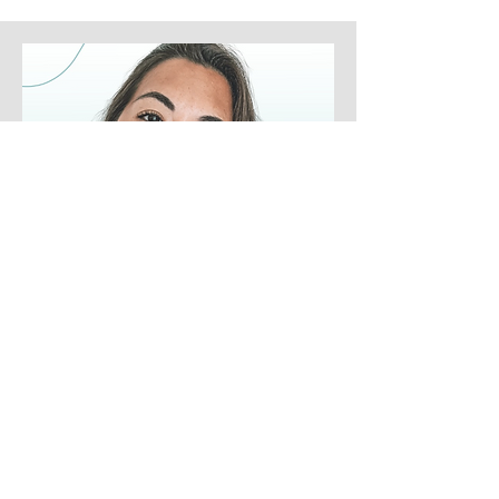
Saz Hartland
Saz kehastab vabadust äris ja elus.
Ta teekond sai alguse 17-aastaselt,
kui ta järgis oma südant, mitte
ühiskonna ootusi. Ta rändas mööda
maailma, ehitas edukad jooga-
kogukonnad, elas Jaapanis