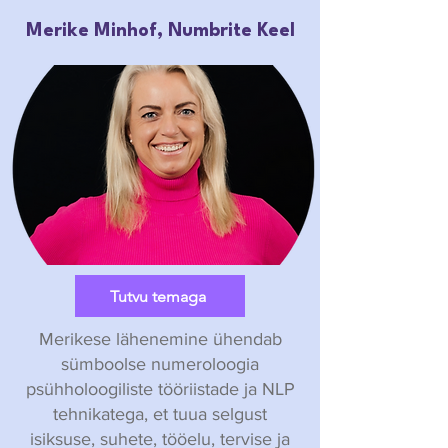
Merike Minhof, Numbrite Keel
Tutvu temaga
Merikese lähenemine ühendab
sümboolse numeroloogia
psühholoogiliste tööriistade ja NLP
tehnikatega, et tuua selgust
isiksuse, suhete, tööelu, tervise ja