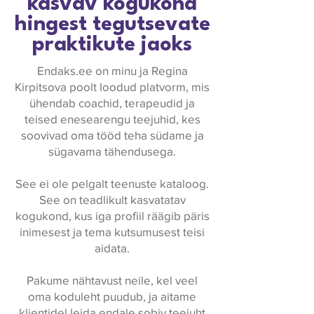
kasvav kogukond
hingest tegutsevate
praktikute jaoks
Endaks.ee on minu ja Regina
Kirpitsova poolt loodud platvorm, mis
ühendab coachid, terapeudid ja
teised enesearengu teejuhid, kes
soovivad oma tööd teha südame ja
sügavama tähendusega.
See ei ole pelgalt teenuste kataloog.
See on teadlikult kasvatatav
kogukond, kus iga profiil räägib päris
inimesest ja tema kutsumusest teisi
aidata.
Pakume nähtavust neile, kel veel
oma koduleht puudub, ja aitame
klientidel leida endale sobiv teejuht