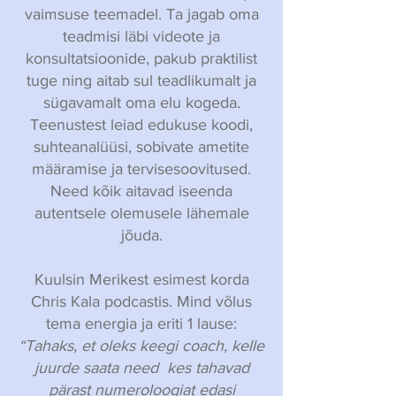
vaimsuse teemadel. Ta jagab oma
teadmisi läbi videote ja
konsultatsioonide, pakub praktilist
tuge ning aitab sul teadlikumalt ja
sügavamalt oma elu kogeda.
Teenustest leiad edukuse koodi,
suhteanalüüsi, sobivate ametite
määramise ja tervisesoovitused.
Need kõik aitavad iseenda
autentsele olemusele lähemale
jõuda.
Kuulsin Merikest esimest korda
Chris Kala podcastis. Mind võlus
tema energia ja eriti 1 lause:
“Tahaks, et oleks keegi coach, kelle
juurde saata need kes tahavad
pärast numeroloogiat edasi