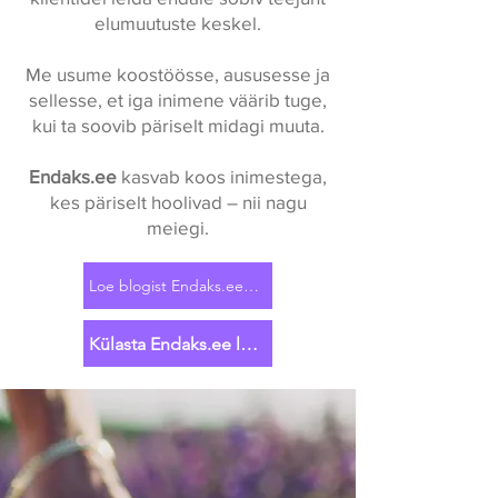
elumuutuste keskel.
Me usume koostöösse, aususesse ja
sellesse, et iga inimene väärib tuge,
kui ta soovib päriselt midagi muuta.
Endaks.ee
kasvab koos inimestega,
kes päriselt hoolivad – nii nagu
meiegi.
Loe blogist Endaks.ee kohta
Külasta Endaks.ee lehte