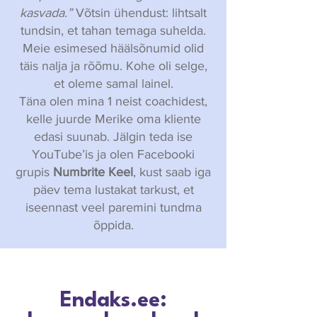
kasvada.”
Võtsin ühendust: lihtsalt
tundsin, et tahan temaga suhelda.
Meie esimesed häälsõnumid olid
täis nalja ja rõõmu. Kohe oli selge,
et oleme samal lainel.
Täna olen mina 1 neist coachidest,
kelle juurde Merike oma kliente
edasi suunab. Jälgin teda ise
YouTube’is ja olen Facebooki
grupis
Numbrite Keel
, kust saab iga
päev tema lustakat tarkust, et
iseennast veel paremini tundma
õppida.
Endaks.ee: