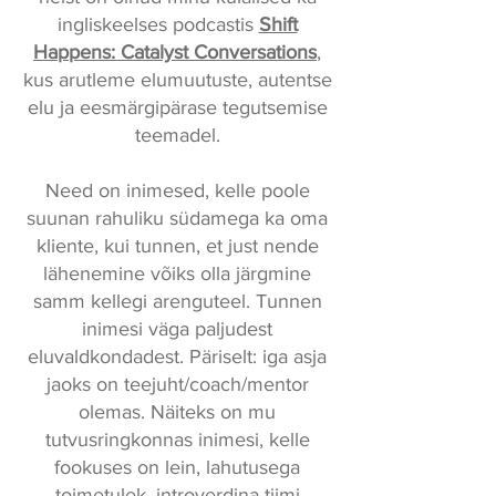
ingliskeelses podcastis
Shift
Happens: Catalyst Conversations
,
kus arutleme elumuutuste, autentse
elu ja eesmärgipärase tegutsemise
teemadel.
Need on inimesed, kelle poole
suunan rahuliku südamega ka oma
kliente, kui tunnen, et just nende
lähenemine võiks olla järgmine
samm kellegi arenguteel. Tunnen
inimesi väga paljudest
eluvaldkondadest. Päriselt: iga asja
jaoks on teejuht/coach/mentor
olemas. Näiteks on mu
tutvusringkonnas inimesi, kelle
fookuses on lein, lahutusega
toimetulek, introverdina tiimi