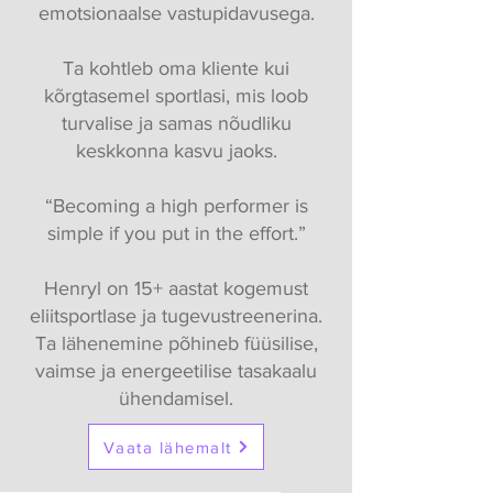
emotsionaalse vastupidavusega.
Ta kohtleb oma kliente kui
kõrgtasemel sportlasi, mis loob
turvalise ja samas nõudliku
keskkonna kasvu jaoks.
“Becoming a high performer is
simple if you put in the effort.”
Henryl on 15+ aastat kogemust
eliitsportlase ja tugevustreenerina.
Ta lähenemine põhineb füüsilise,
vaimse ja energeetilise tasakaalu
ühendamisel.
Vaata lähemalt