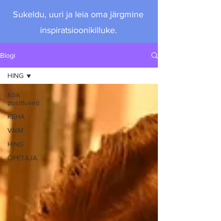
Sukeldu, uuri ja leia oma järgmine
inspiratsioonikilluke.
Blogi
HING
Kõik
postitused
KEHA
VAIM
HING
ÕPETAJA