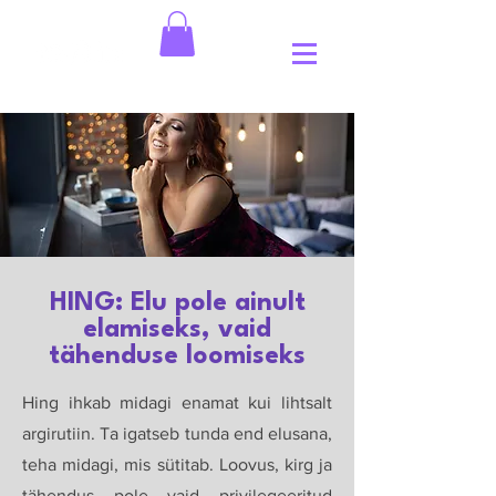
HING: Elu pole ainult
elamiseks, vaid
tähenduse loomiseks
Hing ihkab midagi enamat kui lihtsalt
argirutiin. Ta igatseb tunda end elusana,
teha midagi, mis sütitab. Loovus, kirg ja
tähendus pole vaid privilegeeritud