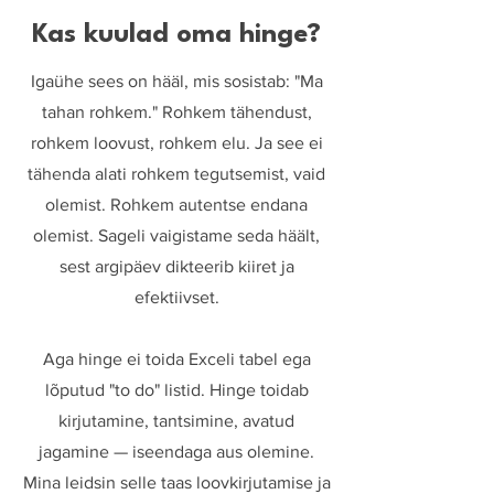
Kas kuulad oma hinge?
Igaühe sees on hääl, mis sosistab: "Ma
tahan rohkem." Rohkem tähendust,
rohkem loovust, rohkem elu. Ja see ei
tähenda alati rohkem tegutsemist, vaid
olemist. Rohkem autentse endana
olemist. Sageli vaigistame seda häält,
sest argipäev dikteerib kiiret ja
efektiivset.
Aga hinge ei toida Exceli tabel ega
lõputud "to do" listid. Hinge toidab
kirjutamine, tantsimine, avatud
jagamine — iseendaga aus olemine.
Mina leidsin selle taas loovkirjutamise ja