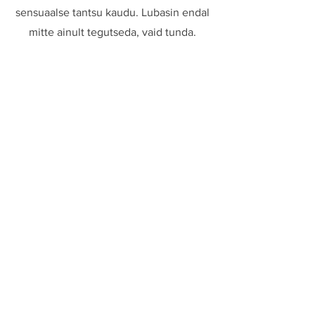
sensuaalse tantsu kaudu. Lubasin endal
mitte ainult tegutseda, vaid tunda.
Hing kutsub sind. Küsimus on, kas
julged kuulata?
3 paid hingele
Kirjuta oma lugu
Meie mõtted ringlevad peas
segamatult. Aga kui paned need
kirja, annad neile kuju ja tähenduse.
Päeviku pidamine, lood või
luuletused — kirjutamine loob silla
sinu sisemaailma ja välismaailma