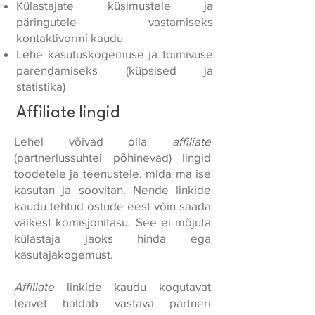
Külastajate küsimustele ja
päringutele vastamiseks
kontaktivormi kaudu
Lehe kasutuskogemuse ja toimivuse
parendamiseks (küpsised ja
statistika)
Affiliate lingid
Lehel võivad olla
affiliate
(partnerlussuhtel põhinevad) lingid
toodetele ja teenustele, mida ma ise
kasutan ja soovitan. Nende linkide
kaudu tehtud ostude eest võin saada
väikest komisjonitasu. See ei mõjuta
külastaja jaoks hinda ega
kasutajakogemust.
Affiliate
linkide kaudu kogutavat
teavet haldab vastava partneri