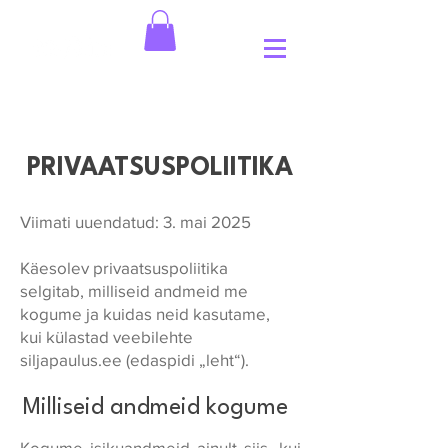
PRIVAATSUSPOLIITIKA
Viimati uuendatud: 3. mai 2025
Käesolev privaatsuspoliitika
selgitab, milliseid andmeid me
kogume ja kuidas neid kasutame,
kui külastad veebilehte
siljapaulus.ee (edaspidi „leht“).
Milliseid andmeid kogume
Kogume isikuandmeid ainult siis, kui