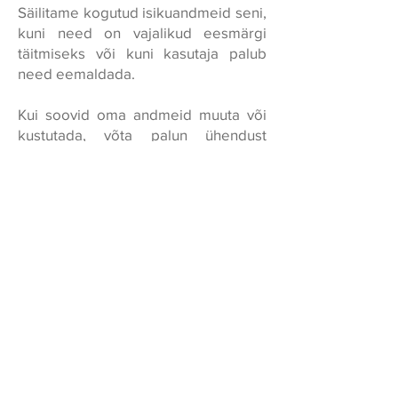
Säilitame kogutud isikuandmeid seni,
kuni need on vajalikud eesmärgi
täitmiseks või kuni kasutaja palub
need eemaldada.
Kui soovid oma andmeid muuta või
kustutada, võta palun ühendust
kontaktivormi kaudu, mille leiad
lehelt
Kontakt ja koostöö.
Küpsised
Leht kasutab küpsiseid järgmistel
eesmärkidel:
Lehe toimimise tagamine
Kasutajakogemuse parandamine
Statistika ja analüüs
Külastajad saavad oma veebilehitseja
seadetes küpsiste kasutamist piirata