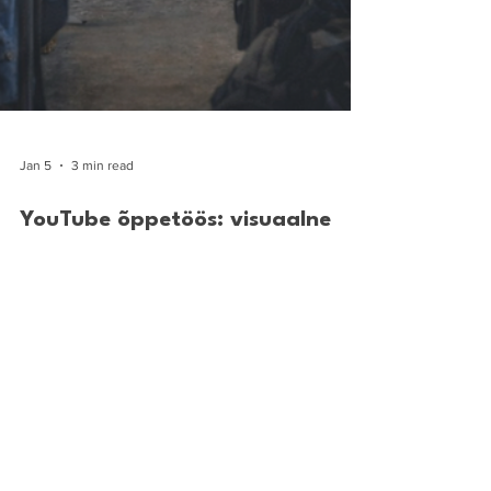
Jan 5
3 min read
YouTube õppetöös: visuaalne
tugi, mis aitab mõista ja meelde
jätta
YouTube on suurepärane abivahend inglise keele
tundides – see aitab teemasid elustada, toetab
õpikutekste ja arvestab eri õppimisstiile. Kasutan
videoid nii grammatika selgitamiseks kui ka kultuuri,
ajaloo ja abstraktsemate teemade mõtestamiseks.