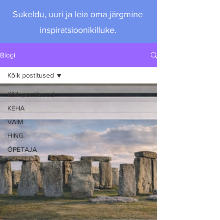
Sukeldu, uuri ja leia oma järgmine
inspiratsioonikilluke.
Blogi
Kõik postitused
Kõik postitused
KEHA
VAIM
HING
ÕPETAJA