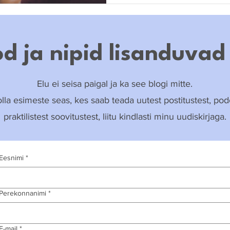
d ja nipid lisanduvad
Elu ei seisa paigal ja ka see blogi mitte.
lla esimeste seas, kes saab teada uutest postitustest, podc
praktilistest soovitustest, liitu kindlasti minu uudiskirjaga.
Eesnimi
*
Perekonnanimi
*
E-mail
*