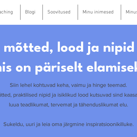
aching
Blogi
Soovitused
Minu inimesed
Minu
: mõtted, lood ja nipid
is on päriselt elamise
Siin lehel kohtuvad keha, vaimu ja hinge teemad.
ted, praktilised nipid ja isiklikud lood kutsuvad sind kaasa
luua teadlikumat, tervemat ja tähenduslikumat elu.
Sukeldu, uuri ja leia oma järgmine inspiratsioonikilluke.