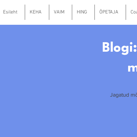
Esileht
KEHA
VAIM
HING
ÕPETAJA
Co
Blogi
m
Jagatud mõt