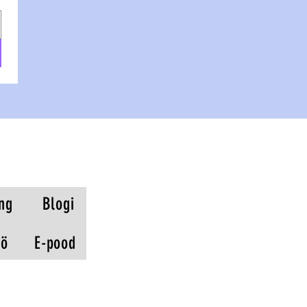
ng
Blogi
öö
E-pood