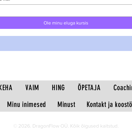
Ole minu eluga kursis
KEHA
VAIM
HING
ÕPETAJA
Coachi
Minu inimesed
Minust
Kontakt ja koost
© 2026. DragonFlow OÜ. Kõik õigused kaitstud.