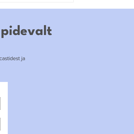
 pidevalt
astidest ja