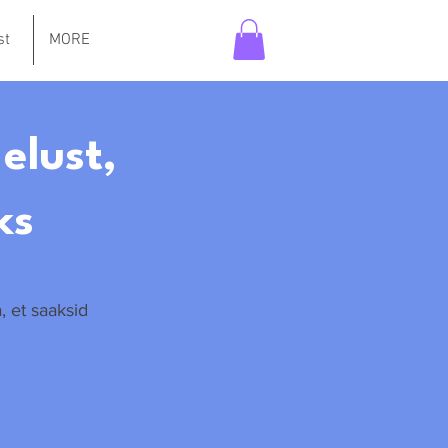
st
MORE
 elust,
ks
, et saaksid