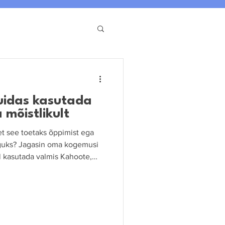
kuidas kasutada
 mõistlikult
et see toetaks õppimist ega
nguks? Jagasin oma kogemusi
al kasutada valmis Kahoote,
i ja videoga ning mida teha,
alt ära.