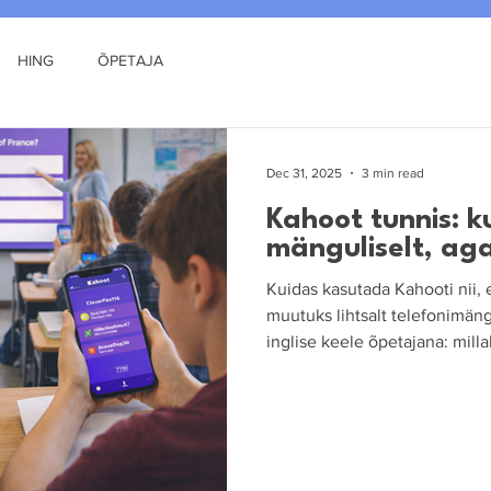
HING
ÕPETAJA
Dec 31, 2025
3 min read
Kahoot tunnis: 
mänguliselt, aga
Kuidas kasutada Kahooti nii, 
muutuks lihtsalt telefonimä
inglise keele õpetajana: mill
kuidas siduda neid õpikutekst
kui õpilased kaovad mängu pe