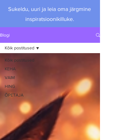
Sukeldu, uuri ja leia oma järgmine
inspiratsioonikilluke.
Blogi
Kõik postitused
Kõik postitused
KEHA
VAIM
HING
ÕPETAJA