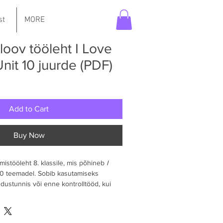
st
MORE
 loov tööleht I Love
Unit 10 juurde (PDF)
Add to Cart
Buy Now
istööleht 8. klassile, mis põhineb 
I 
10 teemadel. Sobib kasutamiseks 
dustunnis või enne kontrolltööd, kui 
õtlemapanevat tegevust.
keele õppe päriseluliste ja õpilastele 