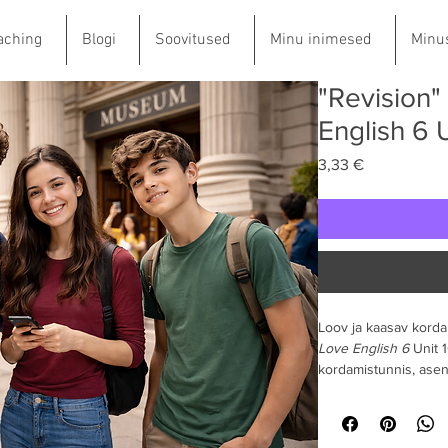
aching
Blogi
Soovitused
Minu inimesed
Minu
"Revision"
English 6 
Price
3,33 €
Loov ja kaasav kordam
Love English 6
 Unit 
kordamistunnis, asen
on vaja sisukat ja m
Tööleht seob inglise 