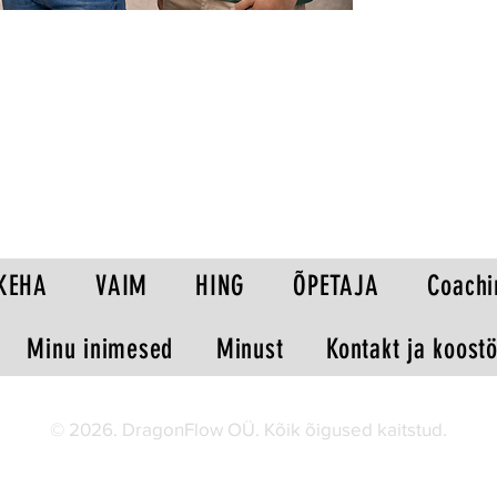
tuttavate teemadega,
muuseumikülastus ja
Tööleht sisaldab:
Pildikirjeldusül
kasutab telefoni,
Loovkirjutamisül
õpilased, et tul
ja nutiseadmete
Grammatika korda
Mängulisi sõna-
Arutelu- ja arv
KEHA
VAIM
HING
ÕPETAJA
Coachi
arendamiseks
Sobib:
Minu inimesed
Minust
Kontakt ja koost
8. klassi inglise
kordamis- ja kok
individuaalseks 
õpetajatele, kes
© 2026. DragonFlow OÜ. Kõik õigused kaitstud.
harjutamist ja s
Vorming: PDF