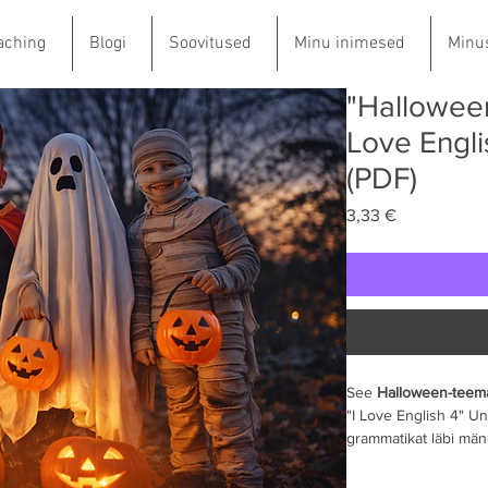
aching
Blogi
Soovitused
Minu inimesed
Minu
"Halloween
Love Engli
(PDF)
Price
3,33 €
See 
Halloween-teemal
"I Love English 4" Uni
grammatikat läbi mäng
sobib suurepäraselt 
keskmisele rühmale,