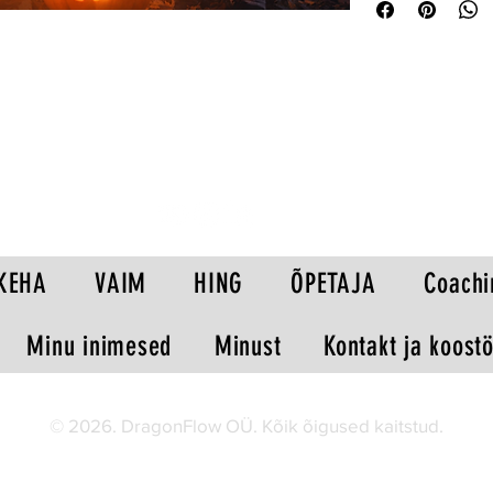
teemaga.
Õpilased harjutavad i
sõnavara, grammatika
erinevaid õpistiile ja
🎯 Mida see tööleht 
Halloweeni-teema
trick or treat, s
lihtsate lausete
grammatika kord
omadussõna
KEHA
VAIM
HING
ÕPETAJA
Coachi
omadus- ja 
ajavormid (P
Minu inimesed
Minust
Kontakt ja koost
Continuous,
loovat eneseväl
📄 Mis on töölehel?
© 2026. DragonFlow OÜ. Kõik õigused kaitstud.
Halloweeni tegev
True / False väi
sõnavara ja gra