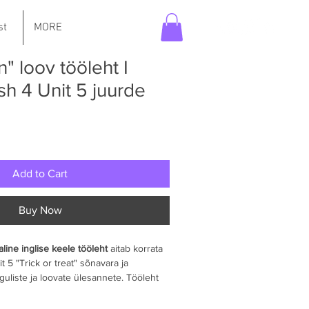
st
MORE
" loov tööleht I
sh 4 Unit 5 juurde
Add to Cart
Buy Now
ine inglise keele tööleht
 aitab korrata 
t 5 "Trick or treat" sõnavara ja 
uliste ja loovate ülesannete. Tööleht 
6. klassile
, eriti nõrgemale või 
 ning seob keeleõppe hooajalise 